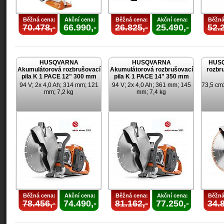
Běžná cena:
Akční cena:
Běžná cena:
Akční cena:
Běžná
70.478,-
66.990,-
26.825,-
25.490,-
52.2
HUSQVARNA
HUSQVARNA
HUSQ
Akumulátorová rozbrušovací
Akumulátorová rozbrušovací
rozbr
pila K 1 PACE 12" 300 mm
pila K 1 PACE 14" 350 mm
94 V; 2x 4,0 Ah; 314 mm; 121
94 V; 2x 4,0 Ah; 361 mm; 145
73,5 cm
mm; 7,2 kg
mm; 7,4 kg
Běžná cena:
Akční cena:
Běžná cena:
Akční cena:
Běžná
78.456,-
74.490,-
81.162,-
77.250,-
34.8