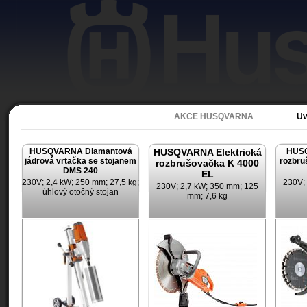
Akce
AKCE HUSQVARNA
Uv
HUSQVARNA Diamantová
HUSQVARNA Elektrická
HUSQ
jádrová vrtačka se stojanem
rozbru
rozbrušovačka K 4000
DMS 240
EL
230V; 2,4 kW; 250 mm; 27,5 kg;
230V;
230V; 2,7 kW; 350 mm; 125
úhlový otočný stojan
mm; 7,6 kg