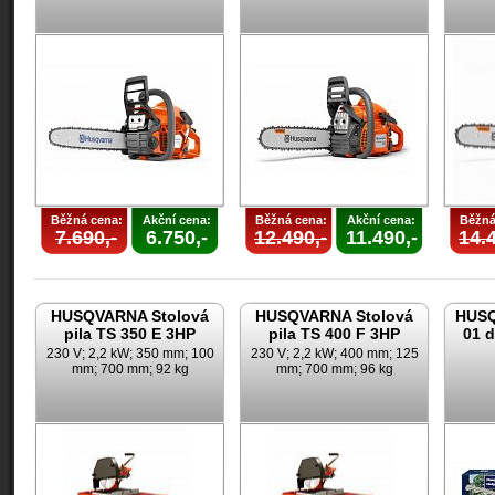
Běžná cena:
Akční cena:
Běžná cena:
Akční cena:
Běžná
7.690,-
6.750,-
12.490,-
11.490,-
14.4
HUSQVARNA Stolová
HUSQVARNA Stolová
HUSQ
pila TS 350 E 3HP
pila TS 400 F 3HP
01 d
230 V; 2,2 kW; 350 mm; 100
230 V; 2,2 kW; 400 mm; 125
mm; 700 mm; 92 kg
mm; 700 mm; 96 kg