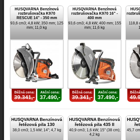
HUSQVARNA Benzínová
HUSQVARNA Benzínová
HUSQ
rozbrušovačka K970
rozbrušovačka K970 16" -
rozbruš
RESCUE 14" - 350 mm
400 mm
93,6 cm3; 4,8 kW; 350 mm; 125
93,6 cm3; 4,8 kW; 400 mm; 155
118,8 
mm; 11,0 kg
mm; 11,6 kg
Běžná cena:
Akční cena:
Běžná cena:
Akční cena:
Běžná
39.341,-
37.490,-
39.341,-
37.490,-
49.9
HUSQVARNA Benzínová
HUSQVARNA Benzínová
HUSQ
řetězová pila 130
řetězová pila 435 II
ře
38,0 cm3; 1,5 kW; 14"; 4,7 kg
40,9 cm3; 1,6 kW; 15" (38 cm);
45,7 cm
4,2 kg