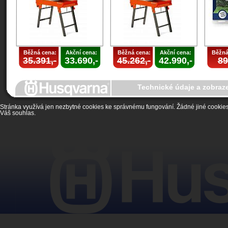
Běžná cena:
Akční cena:
Běžná cena:
Akční cena:
Běžná
35.391,-
33.690,-
45.262,-
42.990,-
89
Technické údaje a zobraz
Stránka využívá jen nezbytné cookies ke správnému fungování. Žádné jiné cookies 
Váš souhlas.